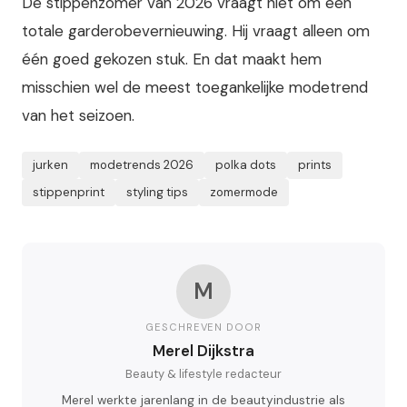
De stippenzomer van 2026 vraagt niet om een
totale garderobevernieuwing. Hij vraagt alleen om
één goed gekozen stuk. En dat maakt hem
misschien wel de meest toegankelijke modetrend
van het seizoen.
jurken
modetrends 2026
polka dots
prints
stippenprint
styling tips
zomermode
M
GESCHREVEN DOOR
Merel Dijkstra
Beauty & lifestyle redacteur
Merel werkte jarenlang in de beautyindustrie als