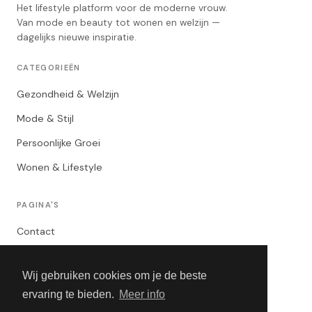
Het lifestyle platform voor de moderne vrouw.
Van mode en beauty tot wonen en welzijn —
dagelijks nieuwe inspiratie.
CATEGORIEËN
Gezondheid & Welzijn
Mode & Stijl
Persoonlijke Groei
Wonen & Lifestyle
PAGINA'S
Contact
Privacybeleid
Wij gebruiken cookies om je de beste
Algemene Voorwaarden
ervaring te bieden.
Meer info
Adverteren