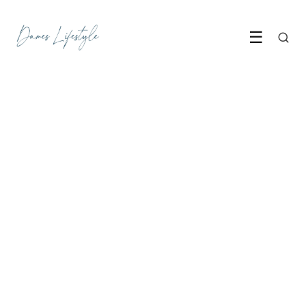
☰
MODE & STIJL
De stippenprint is echt
terug (en zo draag je hem
deze zomer)
27 May 2026
·
6 min leestijd