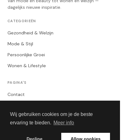
Van mode en beauty tot wonen en welzijn —
dagelijks nieuwe inspiratie.
CATEGORIEËN
Gezondheid & Welzijn
Mode & Stijl
Persoonlijke Groei
Wonen & Lifestyle
PAGINA'S
Contact
Privacybeleid
Wij gebruiken cookies om je de beste
Algemene Voorwaarden
ervaring te bieden.
Meer info
Adverteren
Decline
Allow cookies